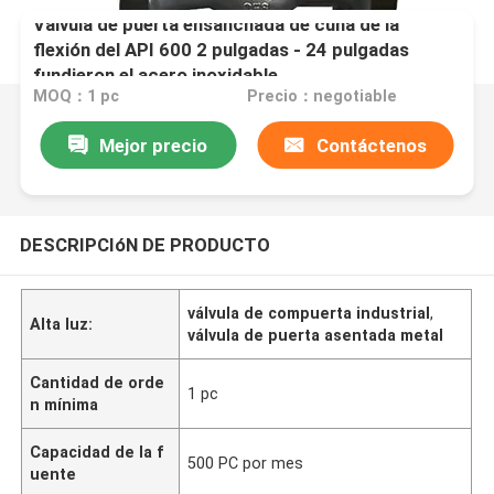
Válvula de puerta ensanchada de cuña de la
flexión del API 600 2 pulgadas - 24 pulgadas
fundieron el acero inoxidable
MOQ：1 pc
Precio：negotiable
Mejor precio
Contáctenos
DESCRIPCIóN DE PRODUCTO
válvula de compuerta industrial
,
Alta luz:
válvula de puerta asentada metal
Cantidad de orde
1 pc
n mínima
Capacidad de la f
500 PC por mes
uente