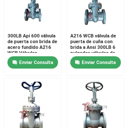
Viaje de la fábrica
Control de calidad
300LB Api 600 válvula
A216 WCB válvula de
de puerta con brida de
puerta de cuña con
acero fundido A216
brida a Ansi 300LB 6
Éntrenos en contacto con
WCB Válvulas
pulgadas válvulas de
industriales con
acero fundido de
Enviar Consulta
Enviar Consulta
asiento metálico
tronco de metal
DN100
ascendente
noticias
Pida una cita
Reparto de la válvula de compuerta de acero
Swing válvula de retención