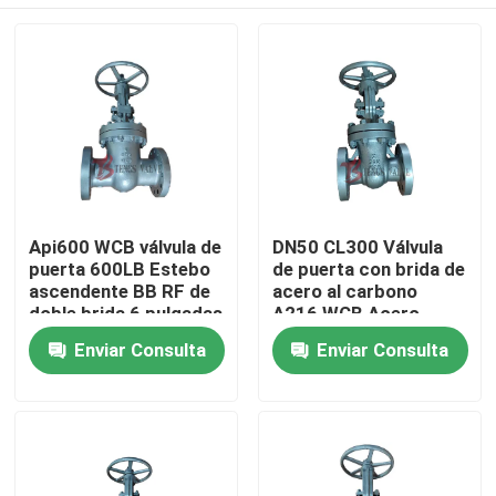
Api600 WCB válvula de
DN50 CL300 Válvula
puerta 600LB Estebo
de puerta con brida de
ascendente BB RF de
acero al carbono
doble brida 6 pulgadas
A216 WCB Acero
para la industria del
inoxidable Pn50
Hogar
Enviar Consulta
Enviar Consulta
petróleo y el gas
Válvulas manuales
Productos
Sobre nosotros