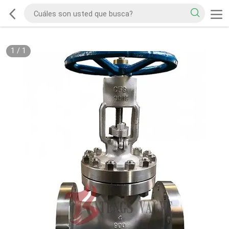
1
/
1